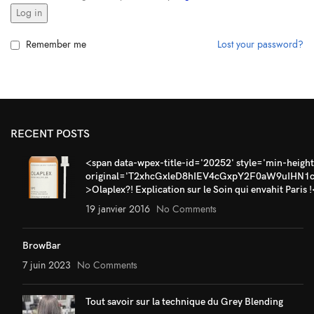
Log in
Remember me
Lost your password?
RECENT POSTS
<span data-wpex-title-id='20252' style='min-height:
original='T2xhcGxleD8hIEV4cGxpY2F0aW9uIHN1c
>Olaplex?! Explication sur le Soin qui envahit Paris 
19 janvier 2016
No Comments
BrowBar
7 juin 2023
No Comments
Tout savoir sur la technique du Grey Blending