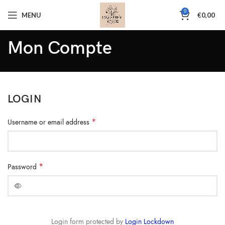
0
MENU
€
0,00
Mon Compte
LOGIN
*
Username or email address
*
Password
Login form protected by
Login Lockdown